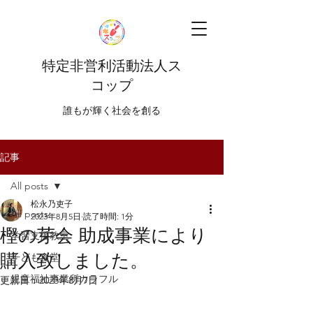
特定非営利活動法人ス
コップ
​​誰もが輝く社会を創る
記事
All posts
松永乃吏子
All posts
2023年8月5日
読了時間: 1分
樫の芽会 助成事業により
学習支援教室
購入致しました。
子ども食堂
児童福祉事業所カラフル
更新日：
2023年8月7日