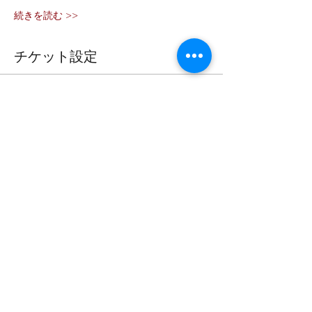
続きを読む >>
チケット設定
販売終了
チケットの種類
4月23日（日） ICT学習支援教
室
価格
￥0
このイベントをシェア