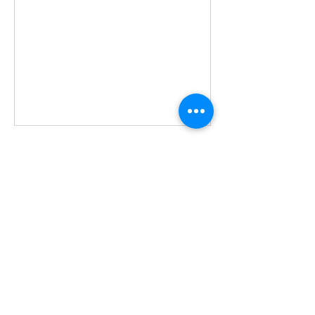
き、写真の露出時間を使った光のアー
トを楽しみました。 また、食事中は、
『とこPAN』さんのスチールドラムの
演奏！！なんと贅沢！！
2025年9月18日（木）に第
52回ベルヴィ越谷食堂を開
催しました。
今回は14家族約50名の皆様にご参加頂
きました。 本日のアクティビティは「
タヒチアンダンススタジオ Tamariki
Saitama Aita e 'pe'ape'a 越谷 」の菊池
博美先生にお越し頂き、みんなでダン