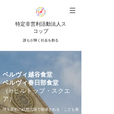
特定非営利活動法人ス
コップ
​​誰もが輝く社会を創る
ベルヴィ越谷食堂
ベルヴィ春日部食堂
​（inヒルトップ・スクエ
ア）
埼玉県初の結婚式場で開催される「こども食