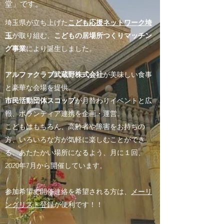
堂」です。
埼玉県が立ち上げた
こども応援ネットワーク埼
玉
が取り組む、
こどもの居場所つくりマッチン
グ事業
により誕生しました。
アルファクラブ武蔵野株式会社
が美味しい食事
と豪華な会場を提供。
市民活動団体スコップ
が月替わりイベントと広
報、ボランティア連携を企画・運営。
こどもはもちろん、高齢者や障害をお持ちの
方、いろいろな方が気軽に楽しむことができ
る、あたたかい場所になるよう、月に１回、
2020年7月から開催しています。
参加希望で開催連絡を希望される方は、
メーリ
ングリスト登録
が便利です！！