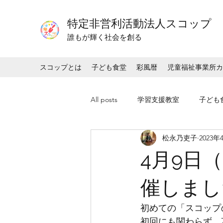
特定非営利活動法人スコップ
​​誰もが輝く社会を創る
スコップとは
子ども食堂
彩風暦
児童福祉事業所カ
All posts
学習支援教室
子ども
松永乃吏子
2023年
4月9日
催しまし
初めての「スコップ
初回にも関わらず、