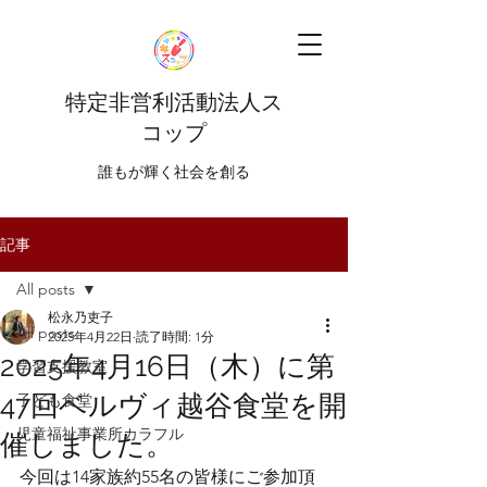
特定非営利活動法人ス
コップ
​​誰もが輝く社会を創る
記事
All posts
松永乃吏子
All posts
2025年4月22日
読了時間: 1分
2025年4月16日（木）に第
学習支援教室
47回ベルヴィ越谷食堂を開
子ども食堂
児童福祉事業所カラフル
催しました。
今回は14家族約55名の皆様にご参加頂