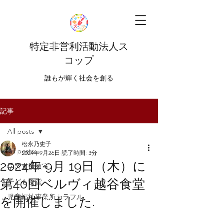
特定非営利活動法人ス
コップ
​​誰もが輝く社会を創る
記事
All posts
松永乃吏子
All posts
2024年9月26日
読了時間: 3分
2024年 9月 19日（木）に
学習支援教室
第40回ベルヴィ越谷食堂
子ども食堂
児童福祉事業所カラフル
を開催しました.