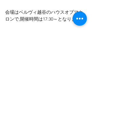
会場はベルヴィ越谷のハウスオブマカ
ロンで,開催時間は17:30～となります.
なお，ベルヴィ越谷（春日部）食堂で
は，初参加や撮影許可をいただけるご
家族を優先してお呼びしています．
皆様のお申し込みをお待ちしておりま
す．