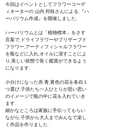
今回はイベントとしてフラワーコーデ
ィネーターの 山内 邦枝さんによる,『ハ
ーバリウム作成』を開催しました.
ハーバリウムとは「植物標本」をさす
言葉で,ドライフラワーやプリザーブド
フラワー,アーティフィシャルフラワー
を瓶などに入れ,オイルに浸すことによ
り,美しい状態で長く鑑賞ができるよう
になります.
小分けになった赤,青,黄色の花を各自１
つ選び,子供たち一人ひとりが思い思い
のイメージで瓶の中に花を入れていき
ます.
細かなところは家族に手伝ってもらい
ながら,子供から大人までみんなで楽し
く作品を作りました.