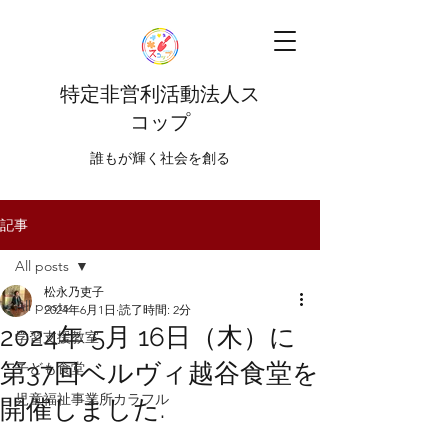
特定非営利活動法人ス
コップ
​​誰もが輝く社会を創る
記事
All posts
松永乃吏子
All posts
2024年6月1日
読了時間: 2分
2024年 5月 16日（木）に
学習支援教室
第37回ベルヴィ越谷食堂を
子ども食堂
児童福祉事業所カラフル
開催しました.