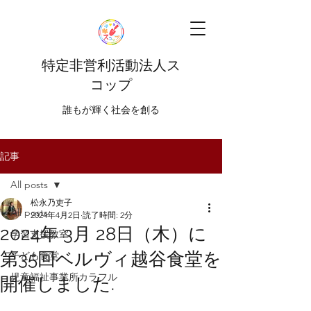
特定非営利活動法人ス
コップ
​​誰もが輝く社会を創る
記事
All posts
松永乃吏子
All posts
2024年4月2日
読了時間: 2分
2024年 3月 28日（木）に
学習支援教室
第35回ベルヴィ越谷食堂を
子ども食堂
児童福祉事業所カラフル
開催しました.