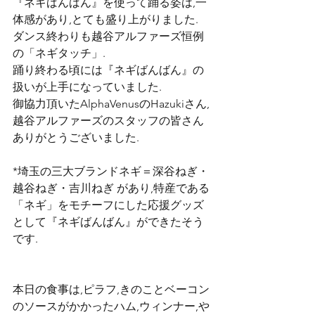
『ネギばんばん』を使って踊る姿は,一
体感があり,とても盛り上がりました.
ダンス終わりも越谷アルファーズ恒例
の「ネギタッチ」.
踊り終わる頃には『ネギばんばん』の
扱いが上手になっていました.
御協力頂いたAlphaVenusのHazukiさん,
越谷アルファーズのスタッフの皆さん
ありがとうございました.
*埼玉の三大ブランドネギ＝深谷ねぎ・
越谷ねぎ・吉川ねぎ があり,特産である
「ネギ」をモチーフにした応援グッズ
として『ネギばんばん』ができたそう
です.
本日の食事は,ピラフ,きのことベーコン
のソースがかかったハム,ウィンナー,や