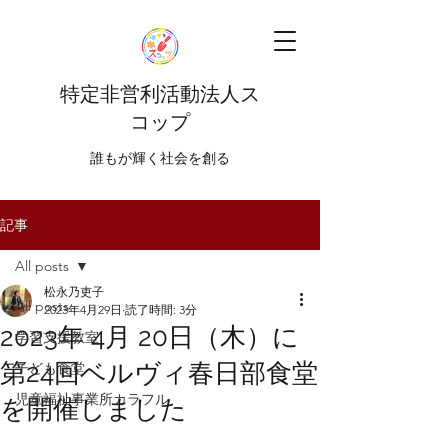
特定非営利活動法人ス
コップ
​​誰もが輝く社会を創る
記事
All posts
松永乃吏子
All posts
2023年4月29日
読了時間: 3分
2023年 4月 20日（木）に
学習支援教室
第24回ベルヴィ春日部食堂
子ども食堂
児童福祉事業所カラフル
を開催しました