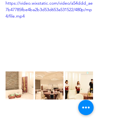
https://video.wixstatic.com/video/a54ddd_ae
7b47785fbe4ba2b3d53d653a531522/480p/mp
4/file.mp4