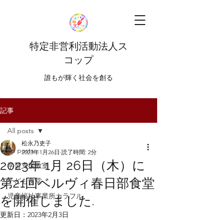
特定非営利活動法人ス
コップ
​​誰もが輝く社会を創る
記事
All posts
松永乃吏子
All posts
2023年1月26日
読了時間: 2分
2023年 1月 26日（木）に
学習支援教室
第21回ベルヴィ春日部食堂
子ども食堂
児童福祉事業所カラフル
を開催しました.
更新日：
2023年2月3日