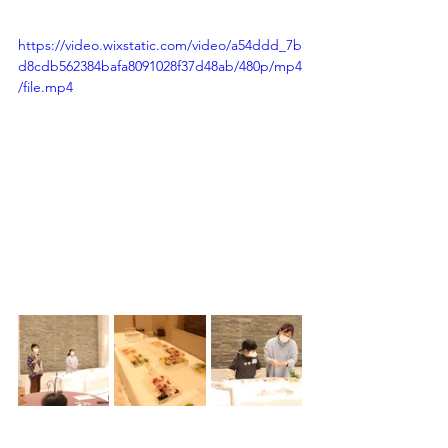
https://video.wixstatic.com/video/a54ddd_7b
d8cdb562384bafa8091028f37d48ab/480p/mp4
/file.mp4