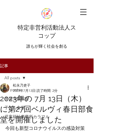
特定非営利活動法人ス
コップ
​​誰もが輝く社会を創る
記事
All posts
松永乃吏子
All posts
2023年7月13日
読了時間: 2分
2023年の 7月 13日（木）
学習支援教室
に第27回ベルヴィ春日部食
子ども食堂
児童福祉事業所カラフル
堂を開催しました
今回も新型コロナウイルスの感染対策