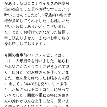
があり，新型コロナウイルスの感染対
策の都合で，全員をお呼びすることは
叶いませんでしたが，9家族約33名の皆
様が参加してくれました．お越しいた
だいた皆様，ありがとうございまし
た．また，お呼びできなかった皆様，
申し訳ありません．またのお申し込み
をお待ちしております．
今回の食事前のアクティビティは，ト
コトコ人形競争を行いました．配られ
たお猿さんのイラストに好きな色で塗
り，自分だけのお猿さんを作っていま
した．色を塗り終わったお猿さんを紐
に通して，2本の紐を交互に引っ張る
と…お猿さんはトコトコと上に登って
いきました．回数を重ねる毎にお猿さ
んの操作がみんな上手になり，勢いよ
く登っていくお猿さん，クルクル回る