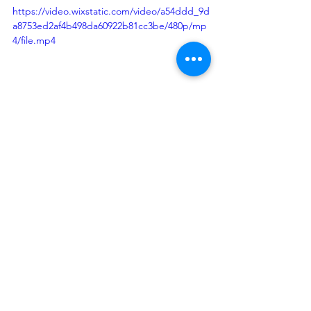
https://video.wixstatic.com/video/a54ddd_9d
a8753ed2af4b498da60922b81cc3be/480p/mp
4/file.mp4
https://video.wixstatic.com/video/a54ddd_8e
cf0934dbcb4b6c8e4c9ab83e5e2a57/480p/mp
4/file.mp4