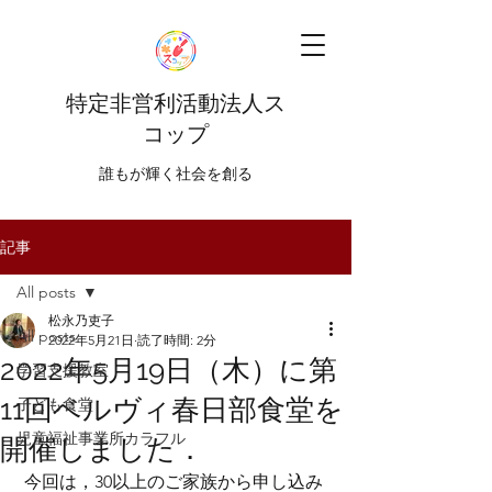
特定非営利活動法人ス
コップ
​​誰もが輝く社会を創る
記事
All posts
松永乃吏子
All posts
2022年5月21日
読了時間: 2分
2022年5月19日（木）に第
学習支援教室
11回ベルヴィ春日部食堂を
子ども食堂
児童福祉事業所カラフル
開催しました．
 今回は，30以上のご家族から申し込み