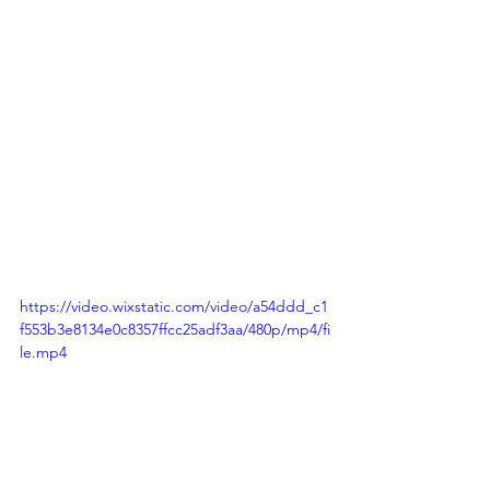
https://video.wixstatic.com/video/a54ddd_c1
f553b3e8134e0c8357ffcc25adf3aa/480p/mp4/fi
le.mp4