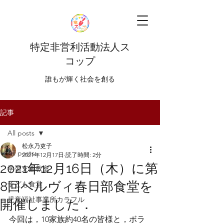
特定非営利活動法人ス
コップ
​​誰もが輝く社会を創る
記事
All posts
松永乃吏子
All posts
2021年12月17日
読了時間: 2分
2021年12月16日（木）に第
学習支援教室
8回ベルヴィ春日部食堂を
子ども食堂
児童福祉事業所カラフル
開催しました．
今回は，10家族約40名の皆様と，ボラ