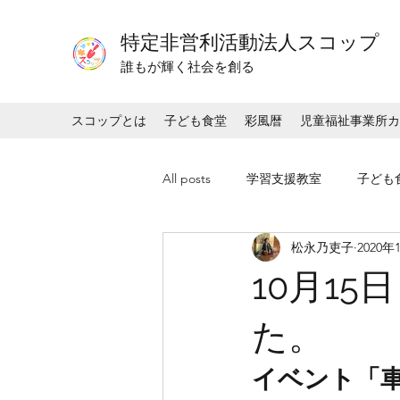
特定非営利活動法人スコップ
​​誰もが輝く社会を創る
スコップとは
子ども食堂
彩風暦
児童福祉事業所カ
All posts
学習支援教室
子ども
松永乃吏子
2020年
10月1
た。​
​イベント「