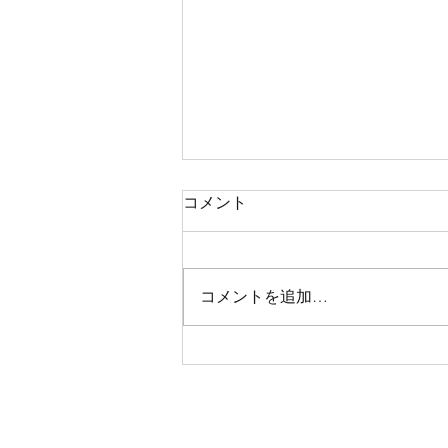
コメント
コメントを追加…
第58回ベルヴィ越谷食堂:3月
5日(木)