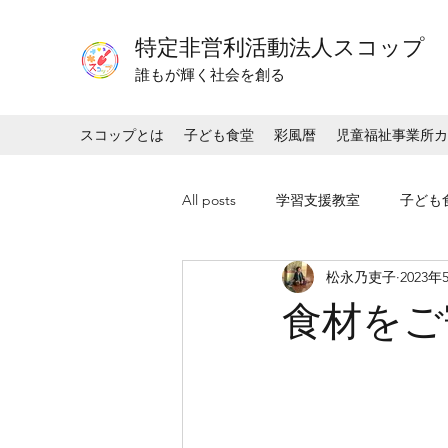
特定非営利活動法人スコップ
​​誰もが輝く社会を創る
スコップとは
子ども食堂
彩風暦
児童福祉事業所カ
All posts
学習支援教室
子ども
松永乃吏子
2023年
食材をご