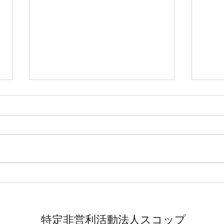
20
回ベ
まし
今回
加頂
2026年2月5日
ビテ
タジオ 
'pe
にお
楽しみ
特定非営利活動法人スコップ