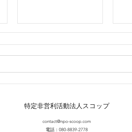
20
回ベ
まし
今回
加頂
2026年2月5日
ビテ
タジオ 
'pe
にお
楽しみ
特定非営利活動法人スコップ
contact@npo-scoop.com
電話：080-8839-2778