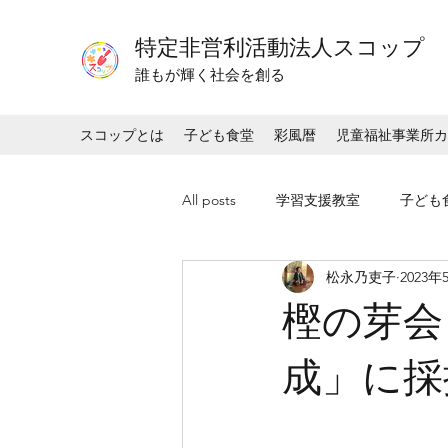
特定非営利活動法人スコップ
​​誰もが輝く社会を創る
スコップとは
子ども食堂
彩風暦
児童福祉事業所カ
All posts
学習支援教室
子ども
松永乃吏子
2023年
樫の芽会
成」に採