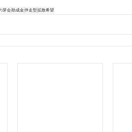
の芽会
助成金
伴走型
拡散希望