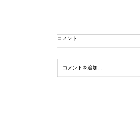
コメント
コメントを追加…
第58回ベルヴィ越谷食堂:3月
5日(木)