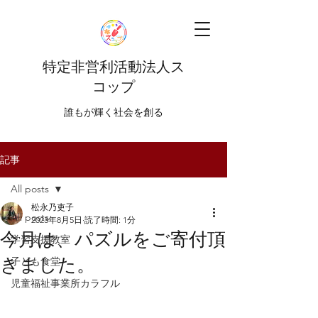
特定非営利活動法人ス
コップ
​​誰もが輝く社会を創る
記事
All posts
松永乃吏子
All posts
2023年8月5日
読了時間: 1分
今月は、パズルをご寄付頂
学習支援教室
きました。
子ども食堂
児童福祉事業所カラフル