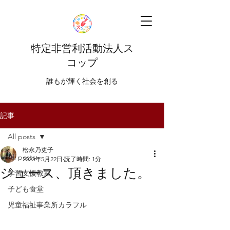
特定非営利活動法人ス
コップ
​​誰もが輝く社会を創る
記事
All posts
松永乃吏子
All posts
2023年5月22日
読了時間: 1分
ジュース、頂きました。
学習支援教室
子ども食堂
児童福祉事業所カラフル