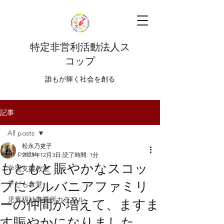
特定非営利活動法人ス
コップ
​​誰もが輝く社会を創る
記事
All posts
松永乃吏子
All posts
2023年12月3日
読了時間: 1分
もともと賑やかなスコッ
学習支援教室
プにシルバニアファミリ
子ども食堂
児童福祉事業所カラフル
ーの仲間が増えて、ますま
す賑やかになりました。