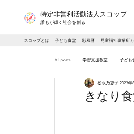
特定非営利活動法人スコップ
​​誰もが輝く社会を創る
スコップとは
子ども食堂
彩風暦
児童福祉事業所カ
All posts
学習支援教室
子ども
松永乃吏子
2023年
きなり食