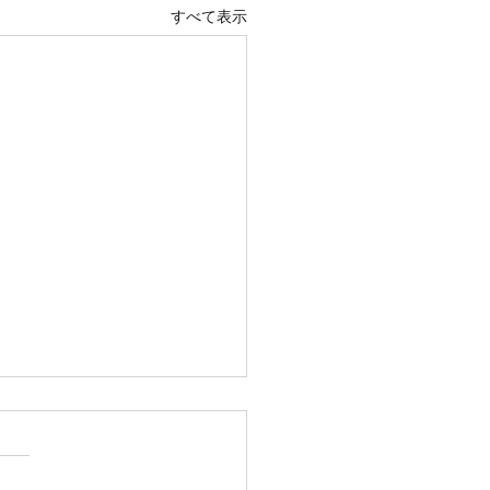
すべて表示
25年9月18日（木）に第52
ルヴィ越谷食堂を開催し
た。
は14家族約50名の皆様にご参