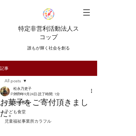
特定非営利活動法人ス
コップ
​​誰もが輝く社会を創る
記事
All posts
松永乃吏子
All posts
2023年9月24日
読了時間: 1分
お菓子をご寄付頂きまし
学習支援教室
た。
子ども食堂
児童福祉事業所カラフル